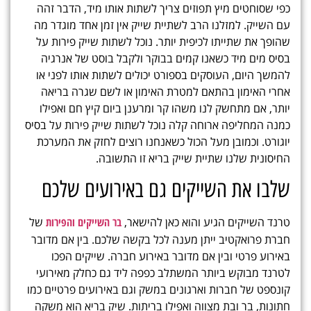
כפי שסוחטים מיץ תפוזים צריך לשתות אותו מיד, הדבר זהה
עם השייק. למזלנו הרב לשתיית שייק אין זמן אחד מוגדר מה
שהופך את שתייתו לכיפית יותר. נוכל לשתות
שייק פירות על
בסיס מים מיד כשאנו קמים בבוקר ולקבל בוסט של אנרגיה
להמשך היום, העוסקים בספורט יכולים לשתות אותו לפני או
אחרי האימון בהתאם למטרת האימון או לשם שגרה בריאה
יותר, אם מתחשק לנו משהו קר ומרענן ביום קיץ חם ואפילו
כמנה המחליפה ארוחה קלה נוכל לשתות שייק פירות על בסיס
יוגורט. וכמובן מעל הכול כשאנחנו רוצים לחזק את המערכת
החיסונית שלנו שתיית שייק בריא זו התשובה.
שלבו את השייקים גם באירועים שלכם
טרנד השייקים הגיע והוא כאן להישאר,
בר השייקים והפירות
של
חברת פרואקטיב ייתן מענה לכל בקשה שלכם. בין אם מדובר
באירוע פרטי ובין אם מדובר באירוע חברה. שייקים הפכו
לטרנד מבוקש ביותר המשתלב כפפה ליד גם כחלק מאירועי
קונספט של חברות וארגונים במשק וגם באירועים פרטיים כמו
חתונות, בר ובת מצווה ואפילו בריתות.
שיק בריא
הוא משקה