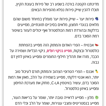
מדינתנו הקטנה בורכה בשפע רב של פירות בעונת הקיץ,
תוכלו להכין
שייק פירות נפלא מהפירות הבאים:
פירות יער – שייק פירות יער
מומלץ במיוחד משום
שהם
מלאים בנוגדי חמצון, מלאים בסיביים תזונתיים, מסייעים
בדלקות ובהורדת רמות הכולסטרול ואף יכולים לעזור בשיפור
רמת הסוכר בדם.
אבטיח
– הפרי האדום והמתוק הזה מסייע בהפחתת
כולסטרול ובצקות,
מסייע בניקוי רעלים
, ניקוי הכליות ושמירה על
הכבד, מזרז את תהליך חילוף החומרים ומסייע באיזון לחץ דם
גבוה.
אננס – הפרי הטרופי הצהוב והמתוק תורם לעיכול טוב
יותר, הוא אנטי דלקתי, מסייע בשמירה על הלב, מאזן את רמות
הסוכר בדם, עשיר בוויטמין A,ו-C, מחזק את מערכת החיסון
ומסייע באיזון כולסטרול.
מלון – מסייע לראייה טובה יותר, שומר על בריאות העור,
מסייע בגסטריטיס ומצבי עצירות, שומר על הלב וכלי הדם