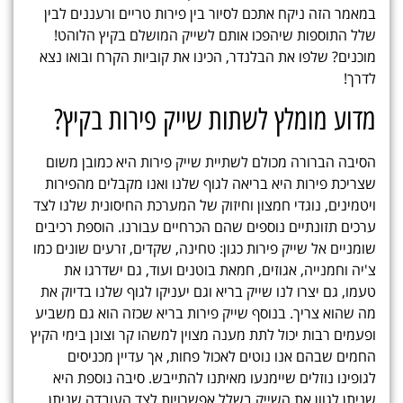
במאמר הזה ניקח אתכם לסיור בין פירות טריים ורעננים לבין
שלל התוספות שיהפכו אותם לשייק המושלם בקיץ הלוהט!
מוכנים? שלפו את הבלנדר, הכינו את קוביות הקרח ובואו נצא
לדרך!
מדוע מומלץ לשתות שייק פירות בקיץ?
הסיבה הברורה מכולם לשתיית
שייק פירות היא כמובן משום
שצריכת פירות היא בריאה לגוף שלנו ואנו מקבלים מהפירות
ויטמינים, נוגדי חמצון וחיזוק של המערכת החיסונית שלנו לצד
ערכים תזונתיים נוספים שהם הכרחיים עבורנו. הוספת רכיבים
שומניים אל שייק פירות כגון: טחינה, שקדים, זרעים שונים כמו
צ'יה וחמנייה, אגוזים, חמאת בוטנים ועוד, גם ישדרגו את
טעמו, גם יצרו לנו שייק בריא וגם יעניקו לגוף שלנו בדיוק את
מה שהוא צריך. בנוסף שייק פירות בריא שכזה הוא גם משביע
ופעמים רבות יכול לתת מענה מצוין למשהו קר וצונן בימי הקיץ
החמים שבהם אנו נוטים לאכול פחות, אך עדיין מכניסים
לגופינו נוזלים שיימנעו מאיתנו להתייבש. סיבה נוספת היא
שניתן לגוון את השייק בשלל אפשרויות לצד העובדה שניתן