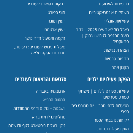
בר פירות לאירועים
בדיקות רפואיות לעובדים
משחקים אינטראקטיביים
חוגי ספורט
פעילויות אונליין
ייעוץ תזונה
באבל בול לאירועים 2025 – כדור
ייעוץ ארגונומי
בועה מתנפח לגיבוש וצחוק |
הקמה ותפעול חדרי כושר
פרואקטיב
פעילות גיבוש לעובדים: רעיונות,
הצהרת נגישות
מחירים והפקה מלאה
מדיניות פרטיות
תקנון אתר
הפקת פעילויות ילדים
סדנאות והרצאות לעובדים
פעילות ספורט לילדים | משחקי
ארגונומיה בעבודה
ספורט מטריפים
המזווה הבריא
הפעלות לבתי ספר – יום ספורט בית
יושבנות – נזקים ודרכי התמודדות
ספרי
מחליטים לחיות בריא
לקוחותינו בבתי הספר
ניקוי רעלים ריסטארט לגוף ולנשמה
הזמן פעילות תחנות