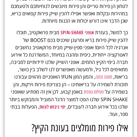
לטחון הן פירות טריים והן פירות מיובשים לנוחיותכם ולטעמכם
במהירות ובקלות ואפשר אפילו להכין שייק פירות קפואים בריא
,
שכן הדבר אינו דורש יכולות או הכנות מיוחדות.
כך למשל, בעזרת
אופני SPIN-SHAKE
מבית פרואקטיב, תוכלו
להכין שייק פירות בריא ומרענן שיכניס בכם BOOST של
אנרגיה לכל היום! אופני ספין-שייק מבית פרוקאטיב נחשבים
לאטרקציה ייחודית, כיפית ומהנה במיוחד, המשדרגת כל אירוע
חברה בימי הקיץ החמים. אופני השייק שלנו ידידותיים לסביבה,
מתאימים לכל גיל, ולמעשה מאפשרים לנו לשלב בין כושר,
בריאות,
, והמון המון FUN! האופניים מהווים עבורנו
תזונה נכונה
תזכורת לשמירה על בריאותינו – הן בצריכת פירות וירקות, והן
בשמירה על
באופן קבוע. לכן אין זה מפתיע שאופני
פעילות גופנית
SPIN SHAKE שלנו הפכו למוצר הדגל המוביל והמבוקש ביותר
שלנו בכל אירוע חברה לעובדים,
ימי גיבוש לצוות
, הפעלות בבתי
ספר, ועוד.
אילו פירות מומלצים בעונת הקיץ?