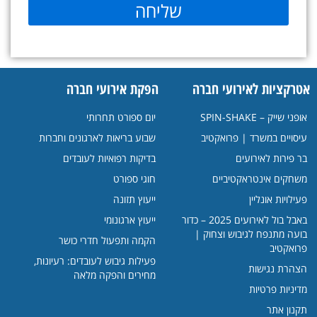
שליחה
אטרקציות לאירועי חברה
הפקת אירועי חברה
אופני שייק – SPIN-SHAKE
יום ספורט תחרותי
עיסויים במשרד | פרואקטיב
שבוע בריאות לארגונים וחברות
בר פירות לאירועים
בדיקות רפואיות לעובדים
משחקים אינטראקטיביים
חוגי ספורט
פעילויות אונליין
ייעוץ תזונה
באבל בול לאירועים 2025 – כדור
ייעוץ ארגונומי
בועה מתנפח לגיבוש וצחוק |
הקמה ותפעול חדרי כושר
פרואקטיב
פעילות גיבוש לעובדים: רעיונות,
הצהרת נגישות
מחירים והפקה מלאה
מדיניות פרטיות
תקנון אתר