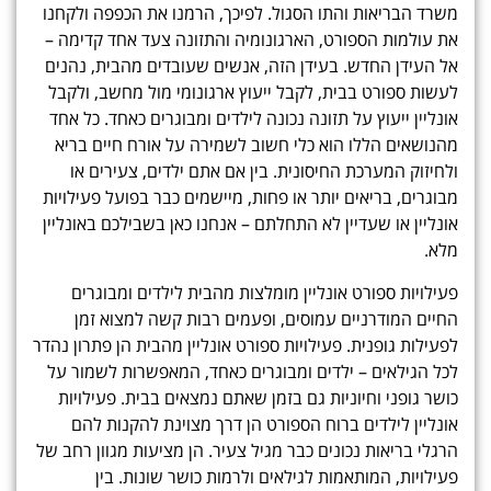
משרד הבריאות והתו הסגול. לפיכך, הרמנו את הכפפה ולקחנו
את עולמות הספורט, הארגונומיה והתזונה צעד אחד קדימה –
אל העידן החדש. בעידן הזה, אנשים שעובדים מהבית, נהנים
לעשות ספורט בבית, לקבל ייעוץ ארגונומי מול מחשב, ולקבל
אונליין ייעוץ על תזונה נכונה לילדים ומבוגרים כאחד. כל אחד
מהנושאים הללו הוא כלי חשוב לשמירה על אורח חיים בריא
ולחיזוק המערכת החיסונית. בין אם אתם ילדים, צעירים או
מבוגרים, בריאים יותר או פחות, מיישמים כבר בפועל פעילויות
אונליין או שעדיין לא התחלתם – אנחנו כאן בשבילכם באונליין
מלא.
פעילויות ספורט אונליין מומלצות מהבית לילדים ומבוגרים
החיים המודרניים עמוסים, ופעמים רבות קשה למצוא זמן
לפעילות גופנית. פעילויות ספורט אונליין מהבית הן פתרון נהדר
לכל הגילאים – ילדים ומבוגרים כאחד, המאפשרות לשמור על
כושר גופני וחיוניות גם בזמן שאתם נמצאים בבית. פעילויות
אונליין לילדים ברוח הספורט הן דרך מצוינת להקנות להם
הרגלי בריאות נכונים כבר מגיל צעיר. הן מציעות מגוון רחב של
פעילויות, המותאמות לגילאים ולרמות כושר שונות. בין