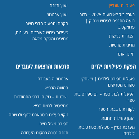
פעילויות אונליין
ייעוץ תזונה
באבל בול לאירועים 2025 – כדור
ייעוץ ארגונומי
בועה מתנפח לגיבוש וצחוק |
הקמה ותפעול חדרי כושר
פרואקטיב
פעילות גיבוש לעובדים: רעיונות,
הצהרת נגישות
מחירים והפקה מלאה
מדיניות פרטיות
תקנון אתר
הפקת פעילויות ילדים
סדנאות והרצאות לעובדים
פעילות ספורט לילדים | משחקי
ארגונומיה בעבודה
ספורט מטריפים
המזווה הבריא
הפעלות לבתי ספר – יום ספורט בית
יושבנות – נזקים ודרכי התמודדות
ספרי
מחליטים לחיות בריא
לקוחותינו בבתי הספר
ניקוי רעלים ריסטארט לגוף ולנשמה
הזמן פעילות תחנות
ספורט מציל חיים
מערכת גפ"ן – פעילות ספורטיבית
תזונה נכונה במקום העבודה
לילדים