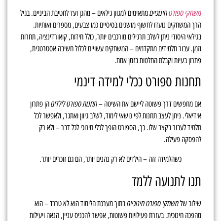
משחקי ספורט
חינוכיים
מתאימים למגוון גילאים – מהגן ועד לחטיבת הביניים. בגיל
הרך המשחקים נועדו לחשוף מושגים בסיסיים כמו צבעים, מספרים ואותיות.
בגילאי היסודי ניתן לשלב תרגילים מורכבים יותר, כולל חידות, קואורדינציה, תחרות
וזמן. עבור תלמידים מתקדמים – המשחקים עשויים לכלול חשיבה אסטרטגית,
פתרון בעיות וקבלת החלטות בזמן אמת.
תחנות ספורט ככלי למידה דינמי
תחנות ספורט לילדים
אם מחפשים דרך פשוטה ליישם את השיטה –
הן פתרון
אידיאלי. ניתן לעצב תחנות לפי נושאי לימוד, לשלב גיוון ואתגר, ולאפשר לכל
תלמיד לעבור בקצב שלו. כך, הספורט הופך לכלי חינוכי לכל דבר – ולא רק
להפסקה פעילה.
כשהלמידה זזה – הילדים לא רק נהנים יותר, הם גם זוכרים יותר.
תנו לתנועה ללמד
משחקי ספורט חינוכיים
שילוב של
בתוך מערכת הלימוד הוא לא טרנד – הוא
מהפכה חינוכית. בעזרת פעילויות פשוטות, אפשר להכניס עניין, הנאה ויעילות