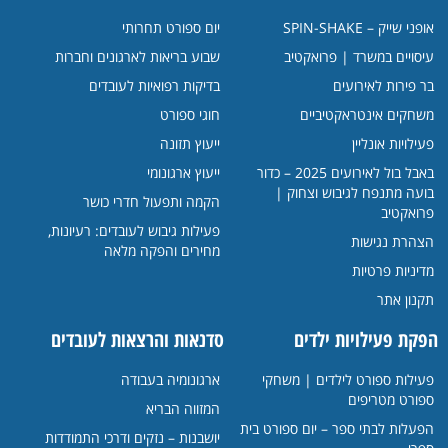
אופני שייק – SPIN-SHAKE
יום ספורט תחרותי
עיסויים במשרד | פרואקטיב
שבוע בריאות לארגונים וחברות
בר פירות לאירועים
בדיקות רפואיות לעובדים
משחקים אינטראקטיביים
חוגי ספורט
פעילויות אונליין
ייעוץ תזונה
באבל בול לאירועים 2025 – כדור
ייעוץ ארגונומי
בועה מתנפח לגיבוש וצחוק |
הקמה ותפעול חדרי כושר
פרואקטיב
פעילות גיבוש לעובדים: רעיונות,
הצהרת נגישות
מחירים והפקה מלאה
מדיניות פרטיות
תקנון אתר
הפקת פעילויות ילדים
סדנאות והרצאות לעובדים
פעילות ספורט לילדים | משחקי
ארגונומיה בעבודה
ספורט מטריפים
המזווה הבריא
הפעלות לבתי ספר – יום ספורט בית
יושבנות – נזקים ודרכי התמודדות