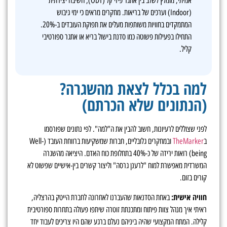
אמיתי, מומלץ לשלב בין אתגר פיזי קל (ODT), חשיבה יצירתית
(Indoor) וערכים של בריאות. מחקרים מראים כי ימי גיבוש
המתמקדים בחוויות משותפות מעלים את תפוקת העובדים ב-20%.
התחילו בפעילות פשוטה כמו סדנת בישול בריא או אתגר ספורטיבי
קליל.
למה בכלל לצאת מהשגרה?
(הנתונים שלא הכרתם)
לפני שצוללים לרעיונות, חשוב להבין את ה"למה". לפי נתונים שפורסמו
ב
TheMarker
ובמחקרים גלובליים, חברות שמשקיעות ברווחת העובד (Well-
being) רואות ירידה של כ-40% בתחלופת כוח האדם. היציאה מהשגרה
המשרדית מאפשרת למוח "לרענן גרסה" וליצור קשרים בין-אישיים שפשוט לא
קורים בזום.
חוויה אישית:
באחת הסדנאות שהעברנו לאחרונה לחברת הייטק בהרצליה,
ראיתי איך מנהל צוות פיתוח ומתכנתת זוטרה שיתפו פעולה בתחרות ספורטיבית
קלילה. המתח המקצועי שהיה ביניהם נעלם ברגע שהם היו צריכים לעבוד יחד