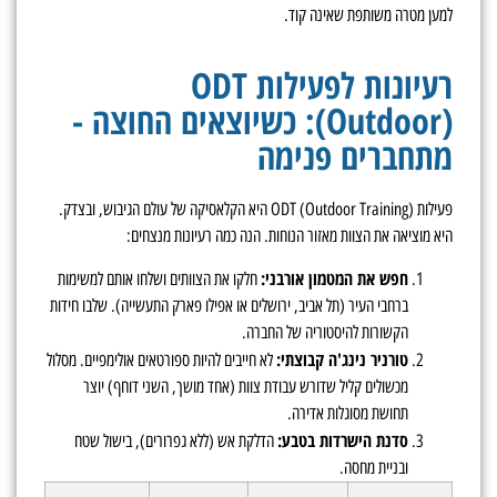
למען מטרה משותפת שאינה קוד.
רעיונות לפעילות ODT
(Outdoor): כשיוצאים החוצה -
מתחברים פנימה
פעילות ODT (Outdoor Training) היא הקלאסיקה של עולם הגיבוש, ובצדק.
היא מוציאה את הצוות מאזור הנוחות. הנה כמה רעיונות מנצחים:
חפש את המטמון אורבני:
חלקו את הצוותים ושלחו אותם למשימות
ברחבי העיר (תל אביב, ירושלים או אפילו פארק התעשייה). שלבו חידות
הקשורות להיסטוריה של החברה.
טורניר נינג'ה קבוצתי:
לא חייבים להיות ספורטאים אולימפיים. מסלול
מכשולים קליל שדורש עבודת צוות (אחד מושך, השני דוחף) יוצר
תחושת מסוגלות אדירה.
סדנת הישרדות בטבע:
הדלקת אש (ללא גפרורים), בישול שטח
ובניית מחסה.