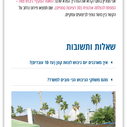
אני ממליץ בחום לקרוא את המדריך המלא שלנו:
למאמר המקיף: גיבוש צוות –
המפתח להצלחה ארגונית (30 רעיונות נוספים)
. שם תמצאו פירוט נרחב על
הקשר בין כושר גופני לביצועים עסקיים.
שאלות ותשובות
איך מארגנים יום גיבוש לצוות קטן (עד 10 עובדים)?
מהם משחקי הגיבוש הכי טובים למשרד?