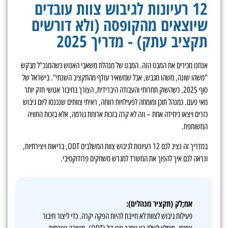
12 רעיונות לגיבוש צוות עובדים
שיוצאים מהקופסה (ולא דורשים
תקציב עתק) - מדריך 2025
אנחנו מכירים את המבט הזה. המבט של מנהלת משאבי האנוש כשהמנכ"ל מבקש
"משהו שונה, משהו מגבש, אבל שמשאיר עודף מהתקציב השנתי". בישראל של
סוף 2025, כשהשוק תחרותי והעבודה היברידית, הצורך בחיבור אנושי חזק יותר
מאי פעם. כמנהל תוכן ומומחה לפעילויות רווחה, ראיתי צוותים שנכנסו ליום גיבוש
כזרים ויצאו כיחידה אחת – וזה לא קרה בזכות ארוחת גורמה, אלא בזכות החוויה
המשותפת.
במדריך זה נציג לכם 12 רעיונות לגיבוש צוות המשלבים ODT, בריאות ויצירתיות,
ונראה לכם איך להפוך את המשרד למגרש משחקים פרודוקטיבי.
אמ;לק (תקציר מנהלים):
פעילות גיבוש לצוות לא חייבת להיות הפקה יקרה. כדי ליצור חיבור