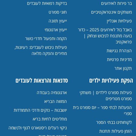
בר פירות לאירועים
בדיקות רפואיות לעובדים
משחקים אינטראקטיביים
חוגי ספורט
פעילויות אונליין
ייעוץ תזונה
באבל בול לאירועים 2025 – כדור
ייעוץ ארגונומי
בועה מתנפח לגיבוש וצחוק |
הקמה ותפעול חדרי כושר
פרואקטיב
פעילות גיבוש לעובדים: רעיונות,
הצהרת נגישות
מחירים והפקה מלאה
מדיניות פרטיות
תקנון אתר
הפקת פעילויות ילדים
סדנאות והרצאות לעובדים
פעילות ספורט לילדים | משחקי
ארגונומיה בעבודה
ספורט מטריפים
המזווה הבריא
הפעלות לבתי ספר – יום ספורט בית
יושבנות – נזקים ודרכי התמודדות
ספרי
מחליטים לחיות בריא
לקוחותינו בבתי הספר
ניקוי רעלים ריסטארט לגוף ולנשמה
הזמן פעילות תחנות