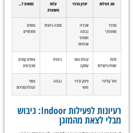
סוג פעילות
יתרון מרכזי
עלות
מתאים ל…
משוערת
טורניר
אנרגיה
נמוכה-בינונית
צוותים
ספורטיבי
גבוהה
תחרותיים
ושחרור
אגרסיות
סדנת
עבודת צוות
בינונית
צוותים קטנים
שטח/הישרדות
עמוקה
ומגובשים
סיור קולינרי
פינוק וגירוי
גבוהה
צוותי
חושי
הנהלה/מכירות
רעיונות לפעילות Indoor: גיבוש
מבלי לצאת מהמזגן