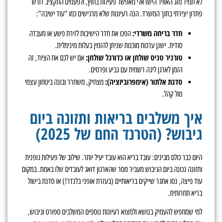
לא תמיד מזג האוויר הישראלי מאפשר פעילות בחוץ, ולפעמים התקציב דורש
פתרון יצירתי בתוך המשרד. הנה רעיונות שלא מרגישים כמו "עוד ישיבה":
חדר בריחה משרדי:
הפכו את חדר הישיבות לזירת פשע או מעבדה
סודית. ישנן ערכות מוכנות שניתן להזמין בעלות מינימלית.
טורניר טניס שולחן או כדורגל שולחן:
אם יש לכם את הציוד, זה
הזמן לארגן ליגה רשמית עם גביע ופרסים.
סדנת אלתור (אימפרוביזציה):
מצחיק, משחרר ובונה ביטחון עצמי
מול קהל.
איך משלבים בריאות ותזונה ביום
גיבוש? (הטרנד החם של 2025)
היום כבר כולם מבינים: עובד בריא הוא עובד יעיל יותר. שילוב של פעילות גופנית
ותזונה נכונה ביום הגיבוש מעביר מסר שהארגון דואג לעובדים שלו באמת. במקום
עוד פיצה, נסו אתגר שייקים בריאותיים (בעזרת אופני בלנדר!) או סדנת בישול
בריא תחרותית.
למי שמחפש להעמיק בנושא ולמצוא רעיונות נוספים המשלבים ספורט וגיבוש,