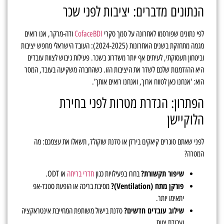
הנתונים מדברים: יציבות לפני שכר
לפי נתונים שפורסמו לאחרונה על סמך סקרי
CofaceBDI
ודה-מרקר, אנו רואים
מגמה מתחזקת בשנים האחרונות (2024-2025): העובד הישראלי מחפש יציבות
וביטחון תעסוקתי, לעיתים אף יותר משדרוג בשכר. פעילות גיבוש לצוות עובדים
היא ההזדמנות שלכם לשדר את היציבות הזו. כשהחברה משקיעה בעובד, המסר
הוא: 'אנחנו כאן לטווח ארוך, ואנחנו רואים אותך'.
הפתרון: הגדרת מטרות לפני בחירת
הלוקיישן
לפני שאתם סוגרים קיאקים בירדן או סדנת שוקולד, תשאלו את עצמכם: מה
המטרה?
שיפור תקשורת?
בחרו בפעילויות כגון
חדרי בריחה
או ODT.
פורקן מתח (Ventilation)?
מסיבת בריכה או הופעת סטנד-אפ
יתאימו יותר.
שילוב עובדים חדשים?
סדנת בישול משותפת המחייבת אינטראקציה
ועבודת צוות.