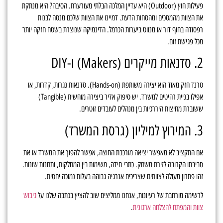
פעילות חוץ (Outdoor) היא עדיין המלכה הבלתי מעורערת. הסיבה? היא מנתקת
את הצוות מהמסכים ומהסחות הדעת. דמיינו את הצוות שלכם מנסה לבנות
רפסודה בחוף דור או מנווט ביערות הכרמל. הדינמיקה שנוצרת בשטח חזקה יותר
מכל פגישת זום.
2. סדנאות מייקרים (Makers) ו-DIY
טרנד חזק מאוד הוא יצירה משותפת (Hands-on). סדנאות נגרות, קדרות, או
אפילו בניית רהיטים למשרד. יש סיפוק אדיר ביצירה מוחשית (Tangible)
ששוברת מחיצות היררכיות בין מנהלים לעובדים זוטרים.
3. המירוץ למיליון (גרסת המשרד)
אם התקציב לא מאפשר יציאה מורכבת החוצה, אפשר להפוך את המשרד או את
סביבתו הקרובה לזירת משחק. כתבי חידה, משימות בין המחלקות, ותחנות שונות.
זהו פתרון מעולה לצוותים שצריכים אנרגיה גבוהה בעלות נמוכה יחסית.
לרשימה מורחבת של רעיונות, אנחנו ממליצים שוב להציץ בכתבה שלנו על
גיבוש
צוות והמפתח להצלחה ארגונית
.