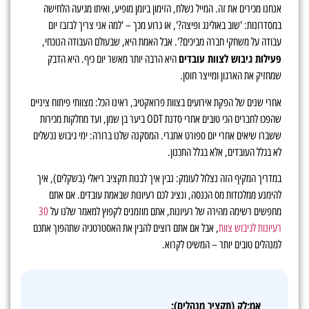
אנחנו מכירים את זה. המייל נשלח, הזימון ביומן מופיע, ואיתו מגיעה הלחישה
במסדרונות: 'שוב באולינג ופיצה?', או גרוע מכך – 'למה אני צריך לבזבז יום
עבודה על משחקי חברה מביכים?'. אבל האמת היא, שבעולם העבודה הנוכחי,
פעילות גיבוש לצוות עובדים
היא הרבה יותר מאשר יום כיף. היא הדבק
שמחזיק את הארגון ומייצר חוסן.
אחרי שנים של הפקת אירועים בצוות פרואקטיב, ראינו הכל: מצוותי פיתוח ציניים
שהפכו לחברים הכי טובים אחרי סדנת ODT ביער בן שמן, ועד מחלקות מכירות
ששברו שיאים אחרי יום ספורט אתגרי. המסקנה שלנו ברורה: ימי גיבוש נכשלים
לא בגלל העובדים, אלא בגלל התכנון.
במדריך המקיף הזה נצלול לעומק: נבין איך לבנות תקציב ריאלי (בשקלים), איך
להימנע ממלכודות מס הכנסה, ונציג לכם רעיונות שבאמת עובדים. אם אתם
מחפשים רשימה מהירה של רעיונות, אתם מוזמנים לקפוץ למאמר שלנו על
30
רעיונות לגיבוש צוות
, אבל אם אתם רוצים להבין את האסטרטגיה שתהפוך אתכם
למנהלים טובים יותר – המשיכו לקרוא.
אמ;לק (תקציר מנהלים):