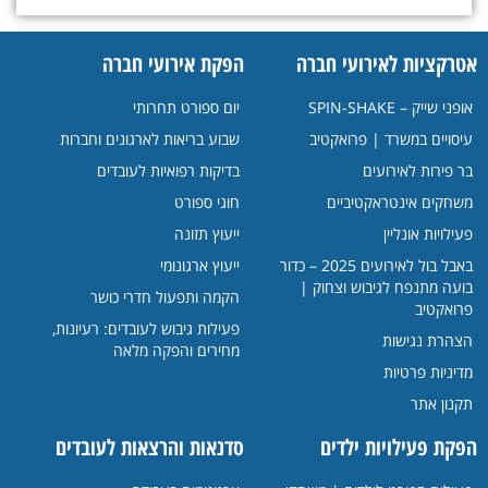
אטרקציות לאירועי חברה
הפקת אירועי חברה
אופני שייק – SPIN-SHAKE
יום ספורט תחרותי
עיסויים במשרד | פרואקטיב
שבוע בריאות לארגונים וחברות
בר פירות לאירועים
בדיקות רפואיות לעובדים
משחקים אינטראקטיביים
חוגי ספורט
פעילויות אונליין
ייעוץ תזונה
באבל בול לאירועים 2025 – כדור
ייעוץ ארגונומי
בועה מתנפח לגיבוש וצחוק |
הקמה ותפעול חדרי כושר
פרואקטיב
פעילות גיבוש לעובדים: רעיונות,
הצהרת נגישות
מחירים והפקה מלאה
מדיניות פרטיות
תקנון אתר
הפקת פעילויות ילדים
סדנאות והרצאות לעובדים