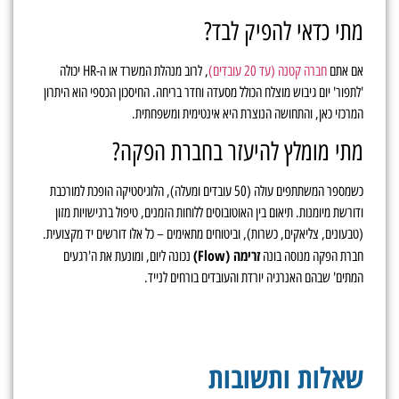
מתי כדאי להפיק לבד?
אם אתם
חברה קטנה (עד 20 עובדים)
, לרוב מנהלת המשרד או ה-HR יכולה
'לתפור' יום גיבוש מוצלח הכולל מסעדה וחדר בריחה. החיסכון הכספי הוא היתרון
המרכזי כאן, והתחושה הנוצרת היא אינטימית ומשפחתית.
מתי מומלץ להיעזר בחברת הפקה?
כשמספר המשתתפים עולה (50 עובדים ומעלה), הלוגיסטיקה הופכת למורכבת
ודורשת מיומנות. תיאום בין האוטובוסים ללוחות הזמנים, טיפול ברגישויות מזון
(טבעונים, צליאקים, כשרות), וביטוחים מתאימים – כל אלו דורשים יד מקצועית.
זרימה (Flow)
חברת הפקה מנוסה בונה
נכונה ליום, ומונעת את ה'רגעים
המתים' שבהם האנרגיה יורדת והעובדים בורחים לנייד.
שאלות ותשובות