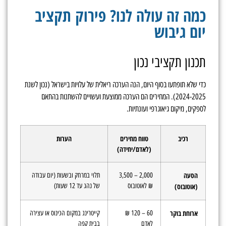
כמה זה עולה לנו? פירוק תקציב
יום גיבוש
תכנון תקציבי נכון
כדי שלא תופתעו בסוף היום, הנה הערכה ריאלית של עלויות בישראל (נכון לשנת
2024-2025). המחירים הם הערכה ממוצעת ועשויים להשתנות בהתאם
לספקים, מיקום גיאוגרפי ועונתיות.
רכיב
טווח מחירים
הערות
(לאדם/יחידה)
הסעה
2,000 – 3,500
תלוי במרחק ובשעות (יום עבודה
₪ לאוטובוס
של נהג עד 12 שעות)
(אוטובוס)
ארוחת בוקר
60 – 120 ₪
קייטרינג במקום הכינוס או עצירה
לאדם
בבית קפה