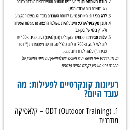
חובת השתתפות:
כל העובדים מוזמנים וההשתתפות מוגדרת כחובה
(או נחשבת כיום עבודה מלא).
ללא בני זוג:
האירוע מיועד לרווחת העובדים בלבד ולגיבושם המקצועי.
תוכן מקצועי/ערכי:
חייבת להיות משולבת הרצאה או פעילות העשרה,
ולא רק בילוי של 'בטן-גב'.
עלות סבירה:
הסכומים המקובלים (נכון להיום) נעים סביב כ-400 ₪
ליום ללא לינה, וכ-700 ₪ ליום כולל לינה. חריגה משמעותית ("חוסר
סבירות") עלולה לגרור חיוב במס.
הערה: המידע אינו מהווה ייעוץ משפטי ויש להתייעץ עם רואה החשבון של
החברה לפני האירוע לקבלת הנחיה פרטנית.
רעיונות קונקרטיים לפעילות: מה
עובד היום?
1. ODT (Outdoor Training) – קלאסיקה
מודרנית