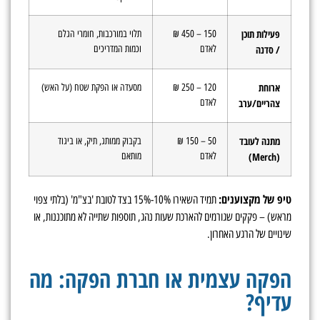
פעילות תוכן
150 – 450 ₪
תלוי במורכבות, חומרי הגלם
לאדם
וכמות המדריכים
/ סדנה
ארוחת
120 – 250 ₪
מסעדה או הפקת שטח (על האש)
לאדם
צהריים/ערב
מתנה לעובד
50 – 150 ₪
בקבוק ממותג, תיק, או ביגוד
לאדם
מותאם
(Merch)
טיפ של מקצוענים:
תמיד השאירו 10%-15% בצד לטובת 'בצ"מ' (בלתי צפוי
מראש) – פקקים שגורמים להארכת שעות נהג, תוספות שתייה לא מתוכננות, או
שינויים של הרגע האחרון.
הפקה עצמית או חברת הפקה: מה
עדיף?