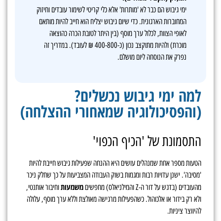
ימי גיבוש הם כבר לא 'מותרות' אלא כלי קריטי לשימור עובדים וחיזוק
המחוברות הארגונית. כדי שיום גיבוש יצליח הוא חייב להיות מותאם
לאופי הצוות, לכלול ערך מוסף (בין היתר לטובת הכרה כהוצאה
מוכרת) ולהיות מתוקצב נכון (כ-400-800 ₪ לעובד). במדריך זה
נפרק את הנוסחה ליום מושלם.
למה ימי גיבוש נכשלים?
(והפסיכולוגיה שמאחורי ההצלחה)
התסמונת של 'הכיף הכפוי'
הטעות מספר אחת שמנהלים עושים היא ההנחה שפעילות גיבוש חייבת להיות
'מסיבה'. ישנן עדויות רבות ומגמות בשוק העבודה המצביעות על כך שחלק ניכר
משמעות
מהעובדים (בדגש על דור ה-Z והמילניאלס) מחפשים
וחיבור אותנטי,
ולא רק בידור או אלכוהול. כשהפעילות מרגישה מאולצת וללא ערך מוסף, עלולה
להיווצר ציניות.