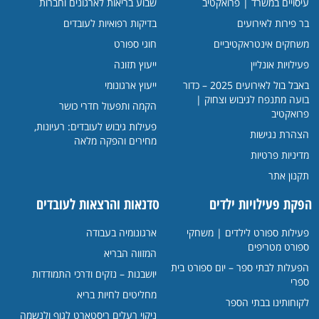
עיסויים במשרד | פרואקטיב
שבוע בריאות לארגונים וחברות
בר פירות לאירועים
בדיקות רפואיות לעובדים
משחקים אינטראקטיביים
חוגי ספורט
פעילויות אונליין
ייעוץ תזונה
באבל בול לאירועים 2025 – כדור
ייעוץ ארגונומי
בועה מתנפח לגיבוש וצחוק |
הקמה ותפעול חדרי כושר
פרואקטיב
פעילות גיבוש לעובדים: רעיונות,
הצהרת נגישות
מחירים והפקה מלאה
מדיניות פרטיות
תקנון אתר
הפקת פעילויות ילדים
סדנאות והרצאות לעובדים
פעילות ספורט לילדים | משחקי
ארגונומיה בעבודה
ספורט מטריפים
המזווה הבריא
הפעלות לבתי ספר – יום ספורט בית
יושבנות – נזקים ודרכי התמודדות
ספרי
מחליטים לחיות בריא
לקוחותינו בבתי הספר
ניקוי רעלים ריסטארט לגוף ולנשמה