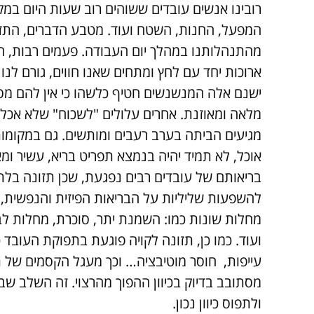
רובינו אנשים עובדים ששוהים רוב שעות היום במ
המפעל, החנות, השטח ועוד. מטבע הדברים, התז
מהתנהלותנו במהלך יום העבודה. פעמים רבות, 
ארוכות יחד עם לחץ ומתחים שאנו חווים, גורם לנו 
ישנם אלה המנשנשים חטיף כלשהו כי אין להם מספ
מלאה ומאוזנת. אחרים עלולים "לשכוח" שלא אכלו
מגיעים הביתה בערב רעבים ומותשים. גם במקומות
אוכל, לא תמיד יהיה בנמצא תפריט בריא, עשיר ומא
בריאותם של עובדים רבים נפגעת, שכן תזונה בלת
להשפעות שליליות על הבריאות הפיזית והנפשית,
מחלות שונות כמו: השמנת יתר, סוכרת, מחלות לב,
ועוד. כמו כן, תזונה לקויה פוגעת בתפוקת העובד 
עייפות, חוסר מוטיבציה… וכך מעגל הקסמים של ת
מסתובב בדיוק בכיוון ההפוך מהרצוי. זה השלב שב
ולתפוס כיוון נכון.