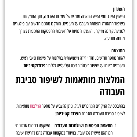
הפתרון
הייעוץ הארגונומי הציע התאמה מחדש של עמדות העבודה, תוך התמקדות
בשיפור התאורה והפחתת העומס על העיניים. הותקנו מסכים חדשים עם פילטרים
למניעת קרינה מזיקה, והוענקו הנחיות על חשיבות ההפסקות התכופות לצורך
מנוחה ותנועה.
התוצאה
לאחר מספר חודשים, חלה ירידה משמעותית בתלונות על עייפות וכאבי ראש.
פרודוקטיביות
העובדים דיווחו על שיפור ביכולת הריכוז ועל עלייה כללית ב
.
המלצות מותאמות לשיפור סביבת
העבודה
בהתבסס על המקרים המוזכרים לעיל, ניתן להצביע על מספר
המלצות
מותאמות
הפרודוקטיביות
לשיפור סביבת העבודה והגברת
:
התאמת הכיסאות ושולחנות העבודה
– השקעה בריהוט ארגונומי
המותאם אישית לכל עובד, במיוחד במקומות עבודה בהם נדרשת ישיבה