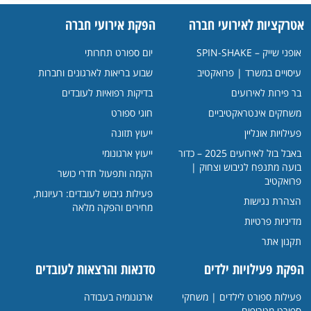
אטרקציות לאירועי חברה
הפקת אירועי חברה
אופני שייק – SPIN-SHAKE
יום ספורט תחרותי
עיסויים במשרד | פרואקטיב
שבוע בריאות לארגונים וחברות
בר פירות לאירועים
בדיקות רפואיות לעובדים
משחקים אינטראקטיביים
חוגי ספורט
פעילויות אונליין
ייעוץ תזונה
באבל בול לאירועים 2025 – כדור
ייעוץ ארגונומי
בועה מתנפח לגיבוש וצחוק |
הקמה ותפעול חדרי כושר
פרואקטיב
פעילות גיבוש לעובדים: רעיונות,
הצהרת נגישות
מחירים והפקה מלאה
מדיניות פרטיות
תקנון אתר
הפקת פעילויות ילדים
סדנאות והרצאות לעובדים
פעילות ספורט לילדים | משחקי
ארגונומיה בעבודה
ספורט מטריפים