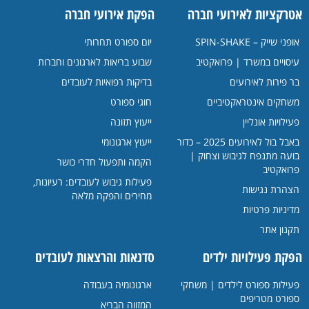
אטרקציות לאירועי חברה
הפקת אירועי חברה
אופני שייק – SPIN-SHAKE
יום ספורט תחרותי
עיסויים במשרד | פרואקטיב
שבוע בריאות לארגונים וחברות
בר פירות לאירועים
בדיקות רפואיות לעובדים
משחקים אינטראקטיביים
חוגי ספורט
פעילויות אונליין
ייעוץ תזונה
באבל בול לאירועים 2025 – כדור
ייעוץ ארגונומי
בועה מתנפח לגיבוש וצחוק |
הקמה ותפעול חדרי כושר
פרואקטיב
פעילות גיבוש לעובדים: רעיונות,
הצהרת נגישות
מחירים והפקה מלאה
מדיניות פרטיות
תקנון אתר
הפקת פעילויות ילדים
סדנאות והרצאות לעובדים
פעילות ספורט לילדים | משחקי
ארגונומיה בעבודה
ספורט מטריפים
המזווה הבריא